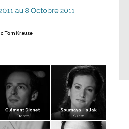
011 au 8 Octobre 2011
ec Tom Krause
Clément Dionet
Soumaya Hallak
France
Suisse