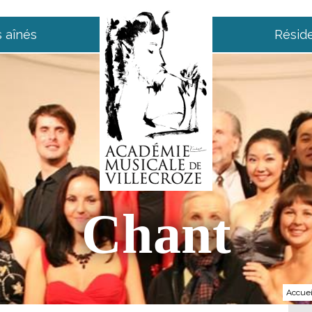
 aînés
Résid
Chant
Accuei