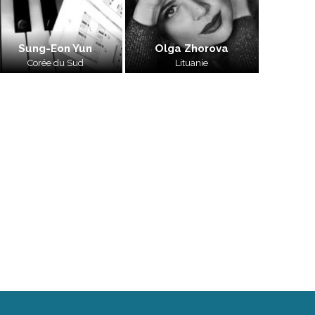
Sung-Eon Yun
Olga Zhorova
Corée du Sud
Lituanie