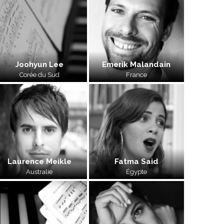
Joohyun Lee
Emerik Malandain
Corée du Sud
France
Laurence Meikle
Fatma Said
Australie
Égypte