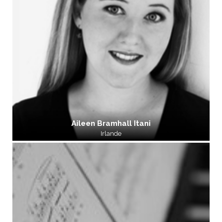
Aileen Bramhall Itani
Irlande