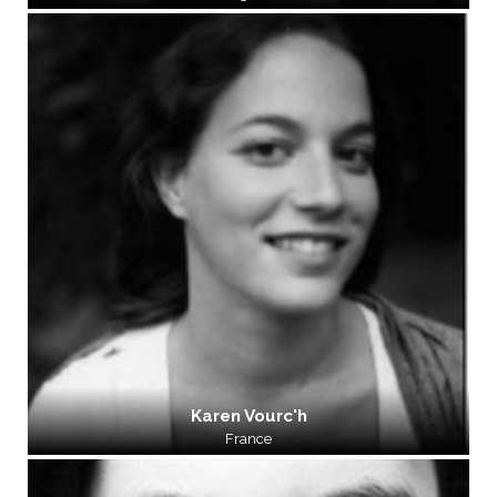
Karen Vourc'h
France