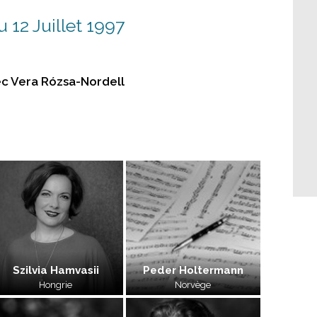
u 12 Juillet 1997
ec Vera Rózsa-Nordell
Szilvia Hamvasii
Peder Holtermann
Hongrie
Norvège