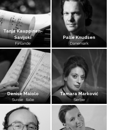
Tanja Kauppinen-
Savijoki
Palle Knudsen
Finlande
Danemark
Denise Maiolo
Tamara Marković
Suisse
Italie
Serbie