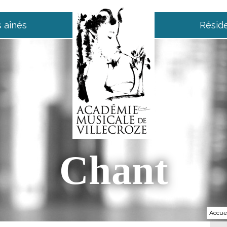
 aînés
Résid
Chant
Accue