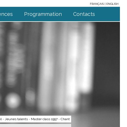
FRANÇAIS
ENGLISH
ences
Programmation
Contacts
il
›
Jeunes talents
›
Master class 1997
›
Chant