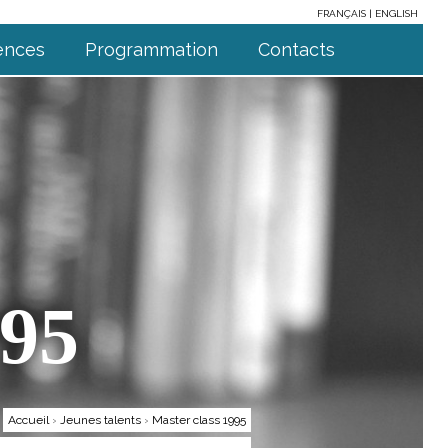
FRANÇAIS
ENGLISH
ences
Programmation
Contacts
995
Accueil
›
Jeunes talents
›
Master class 1995