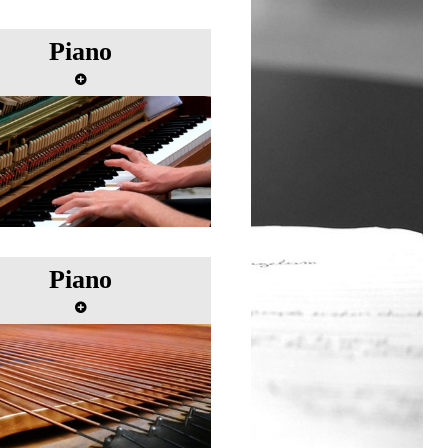
Piano
ster class de piano avec
Maria Curcio
Piano
ster class de piano avec
Claude Helffer