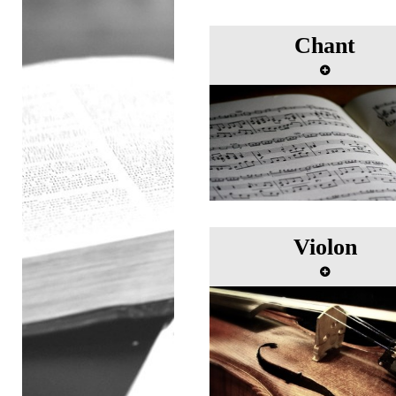
Chant
Master class de chant avec
Rózsa-Nordell
Violon
Master class de violon a
Jean-Pierre Wallez