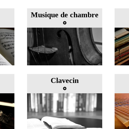
Musique de chambre
 Vera
Master class de musique de
Ma
chambre avec Serge Blanc
Clavecin
vec
Master class de clavecin avec
Ma
Ilton Wjuniski