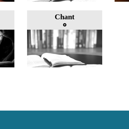
Chant
 harpe
Master class de chant avec
rie-
Gérard Souzay