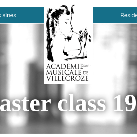
 aînés
Résid
ster class 1