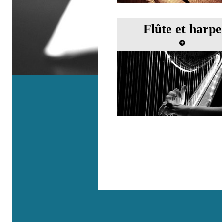
Flûte et harpe
Master class de flûte et de
avec Christian Lardé et Ma
Claire Jamet