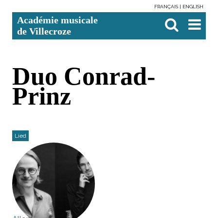
FRANÇAIS
ENGLISH
Aller
Outils
Chercher par
Recherche
Académie musicale
au
personnels
avancée…

contenu.
de Villecroze
|
Aller
à
la
navigation
Duo Conrad-
Prinz
Lied