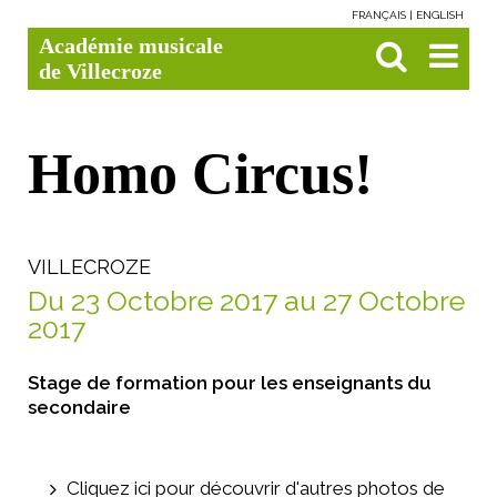
FRANÇAIS
ENGLISH
Aller
Outils
Chercher par
Recherche
Académie musicale
au
personnels
avancée…

contenu.
de Villecroze
|
Aller
à
la
navigation
Homo Circus!
VILLECROZE
Du 23 Octobre 2017 au 27 Octobre
2017
Stage de formation pour les enseignants du
secondaire
Cliquez ici pour découvrir d'autres photos de