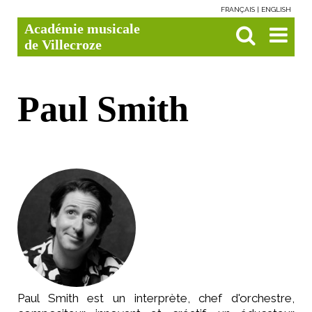
FRANÇAIS
ENGLISH
Aller
Outils
Chercher par
Recherche
Académie musicale
au
personnels
avancée…

contenu.
de Villecroze
|
Aller
à
la
navigation
Paul Smith
Paul Smith est un interprète, chef d'orchestre,