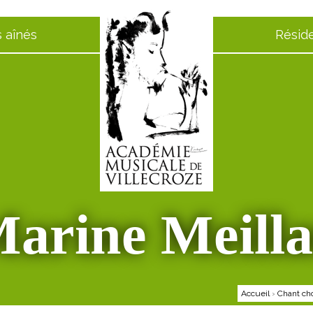
 aînés
Résid
arine Meill
Accueil
›
Chant cho