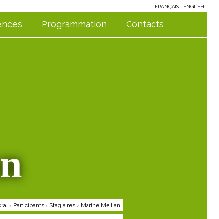
FRANÇAIS
ENGLISH
ences
Programmation
Contacts
an
ral
›
Participants
›
Stagiaires
›
Marine Meillan