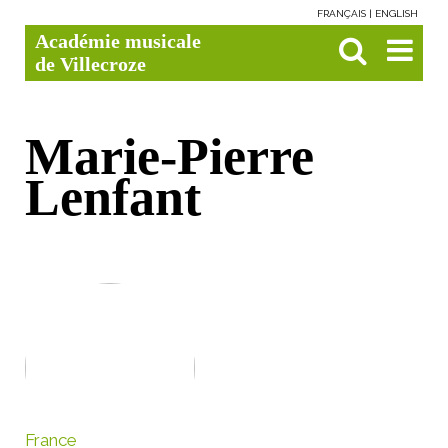
FRANÇAIS
ENGLISH
Aller
Outils
Chercher par
Recherche
Académie musicale
au
personnels
avancée…

contenu.
de Villecroze
|
Aller
à
la
navigation
Marie-Pierre
Lenfant
France