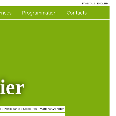
FRANÇAIS
ENGLISH
ences
Programmation
Contacts
ier
l
›
Participants
›
Stagiaires
›
Mariana Grangier