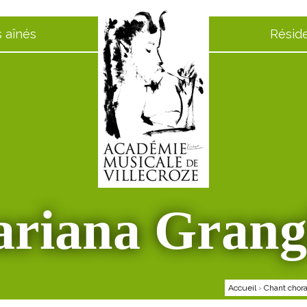
 aînés
Résid
riana Grang
Accueil
›
Chant chora