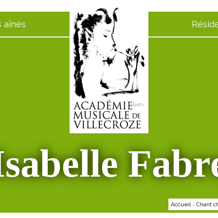
 aînés
Résid
Isabelle Fabr
Accueil
›
Chant ch