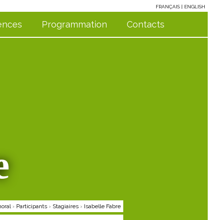
FRANÇAIS
ENGLISH
ences
Programmation
Contacts
e
oral
›
Participants
›
Stagiaires
›
Isabelle Fabre