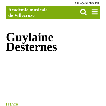
FRANÇAIS
ENGLISH
Aller
Outils
Chercher par
Recherche
Académie musicale
au
personnels
avancée…

contenu.
de Villecroze
|
Aller
à
la
navigation
Guylaine
Desternes
France