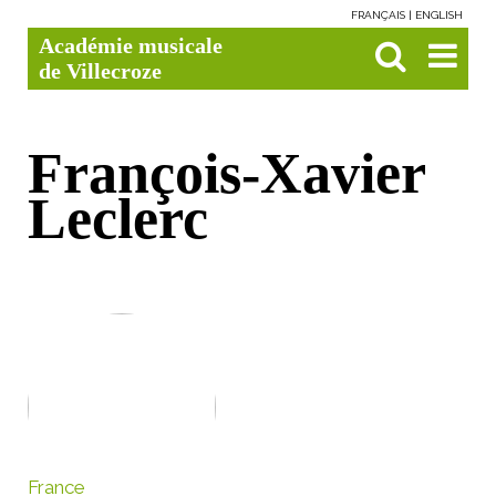
FRANÇAIS
ENGLISH
Aller
Outils
Chercher par
Recherche
Académie musicale
au
personnels
avancée…

contenu.
de Villecroze
|
Aller
à
la
navigation
François-Xavier
Leclerc
France