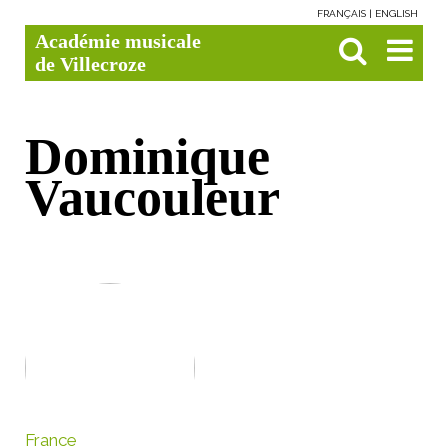
FRANÇAIS
ENGLISH
Aller
Outils
Chercher par
Recherche
Académie musicale
au
personnels
avancée…

contenu.
de Villecroze
|
Aller
à
la
navigation
Dominique
Vaucouleur
France