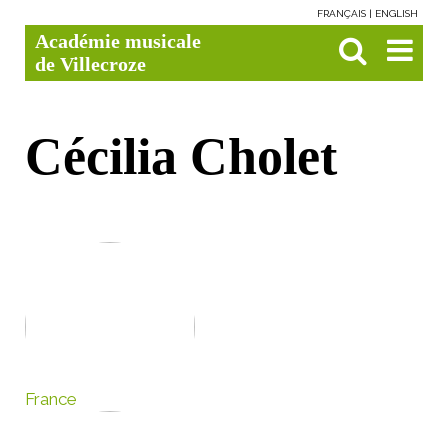
FRANÇAIS
ENGLISH
Aller
Outils
Chercher par
Recherche
Académie musicale
au
personnels
avancée…

contenu.
de Villecroze
|
Aller
à
la
navigation
Cécilia Cholet
France