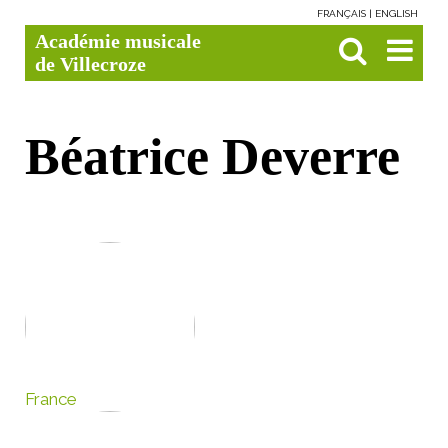
FRANÇAIS
ENGLISH
Aller
Outils
Chercher par
Recherche
Académie musicale
au
personnels
avancée…

contenu.
de Villecroze
|
Aller
à
la
navigation
Béatrice Deverre
France