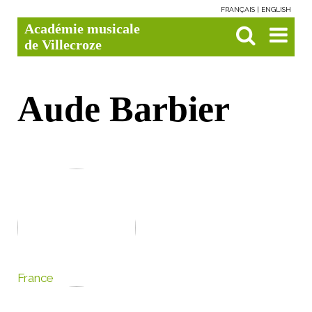
FRANÇAIS
ENGLISH
Aller
Outils
Chercher par
Recherche
Académie musicale
au
personnels
avancée…

contenu.
de Villecroze
|
Aller
à
la
navigation
Aude Barbier
France