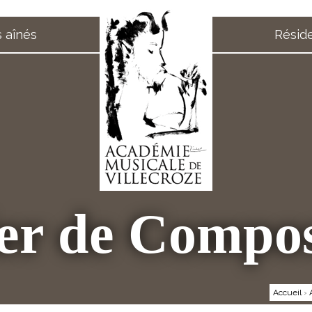
 aînés
Résid
ier de Compos
Accueil
›