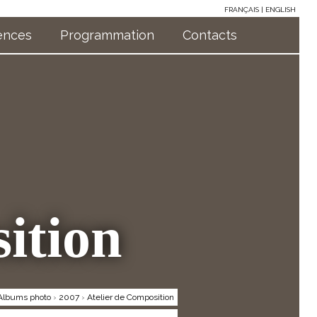
FRANÇAIS
ENGLISH
ences
Programmation
Contacts
ition
Albums photo
›
2007
›
Atelier de Composition