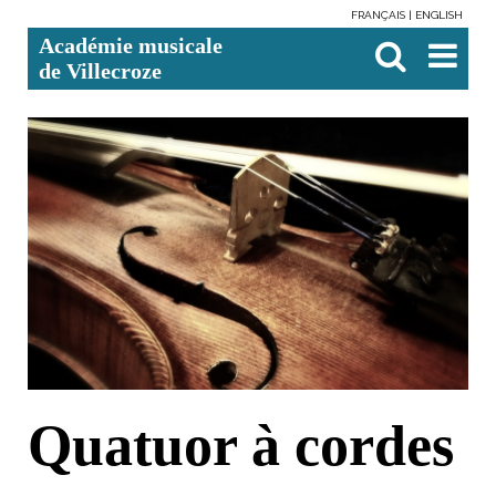
FRANÇAIS
ENGLISH
Aller
Outils
Chercher par
Recherche
Académie musicale
au
personnels
avancée…

contenu.
de Villecroze
|
Aller
à
la
navigation
Quatuor à cordes