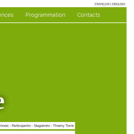
FRANÇAIS
ENGLISH
ences
Programmation
Contacts
e
choral
›
Participants
›
Stagiaires
›
Thierry Torre