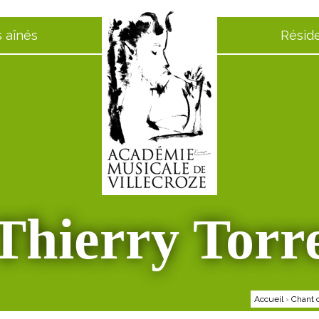
 aînés
Résid
Thierry Torr
Accueil
›
Chant 