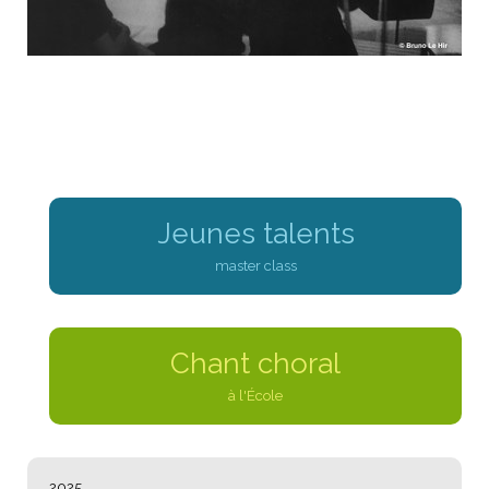
Jeunes talents
master class
Chant choral
à l'École
NAVIGATION
2025