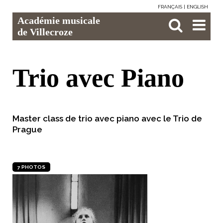
FRANÇAIS
ENGLISH
Aller
Outils
Chercher par
Recherche
Académie musicale
au
personnels
avancée…

contenu.
de Villecroze
|
Aller
à
la
navigation
Trio avec Piano
Master class de trio avec piano avec le Trio de
Prague
7 PHOTOS