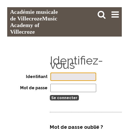
Aller
Outils
Chercher par
Recherche
Académie musicale
au
personnels
avancée…

contenu.
de Villecroze
Music
|
Aller
Academy of
à
la
Villecroze
navigation
Identifiant
Mot de passe
Mot de passe oublié ?