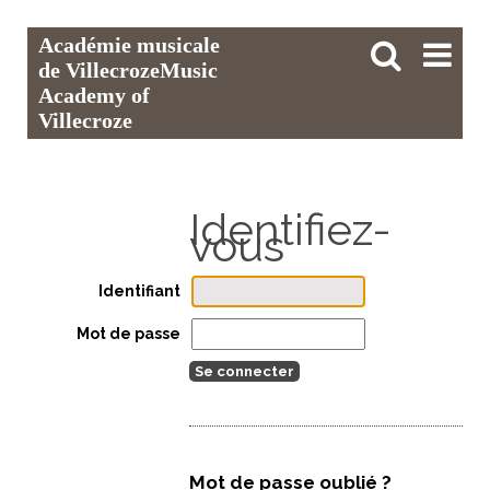
Aller
Outils
Chercher par
Recherche
Académie musicale
au
personnels
avancée…

contenu.
de Villecroze
Music
|
Aller
Academy of
à
la
Villecroze
navigation
Identifiant
Mot de passe
Mot de passe oublié ?